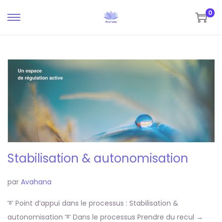
0
P
P
a
a
s
s
s
s
e
e
r
r
à
a
l
u
a
c
n
o
Stabilisation & autonomisation
a
n
v
t
par
Avahana
i
e
➰ Point d’appui dans le processus : Stabilisation &
g
n
autonomisation ➰ Dans le processus Prendre du recul →
a
u