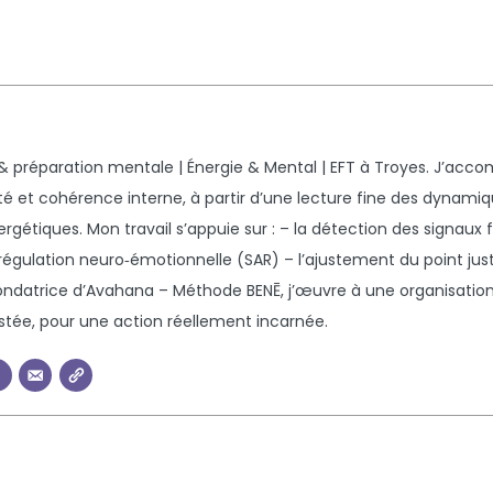
 & préparation mentale | Énergie & Mental | EFT à Troyes. J’acc
arté et cohérence interne, à partir d’une lecture fine des dynami
ergétiques. Mon travail s’appuie sur : – la détection des signaux f
régulation neuro‑émotionnelle (SAR) – l’ajustement du point jus
Fondatrice d’Avahana – Méthode BENĒ, j’œuvre à une organisation
ajustée, pour une action réellement incarnée.