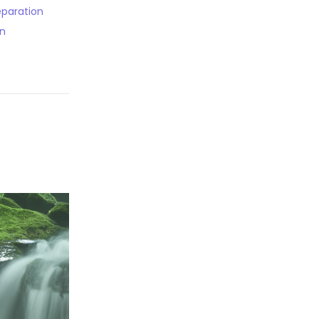
éparation
an