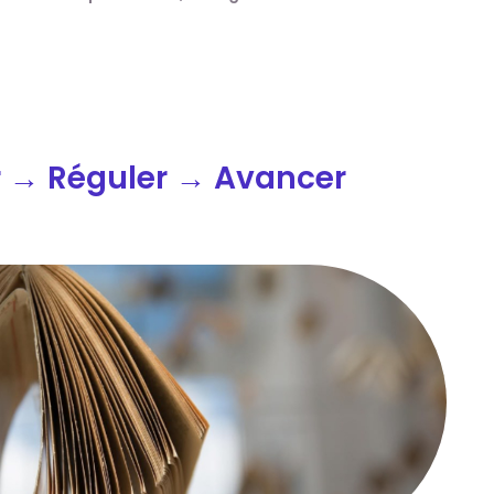
 → Réguler → Avancer