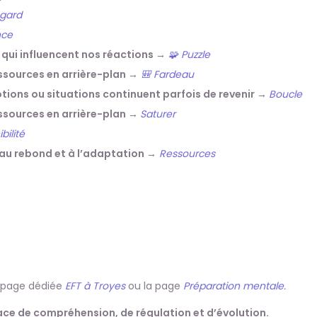
gard
nce
es qui influencent nos réactions →
🧩 Puzzle
ssources en arrière-plan →
🎒 Fardeau
ions ou situations continuent parfois de revenir →
Boucle
essources en arrière-plan →
Saturer
bilité
 au rebond et à l’adaptation →
Ressources
e page dédiée
EFT à Troyes
ou la page
Préparation mentale.
pace de compréhension, de régulation et d’évolution.