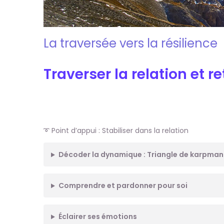
a
u
t
i
La traversée vers la résilience
o
n
Traverser la relation et r
➰ Point d’appui : Stabiliser dans la relation
Décoder la dynamique : Triangle de karpman
Comprendre et pardonner pour soi
Éclairer ses émotions