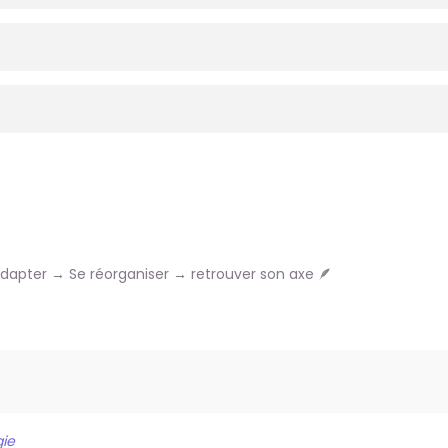
adapter → Se réorganiser → retrouver son axe 🪶
ie