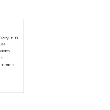
ompagne les
ques
aibles
te
 interne