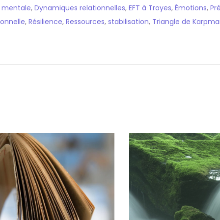
é mentale
,
Dynamiques relationnelles
,
EFT à Troyes
,
Émotions
,
Pr
onnelle
,
Résilience
,
Ressources
,
stabilisation
,
Triangle de Karpm