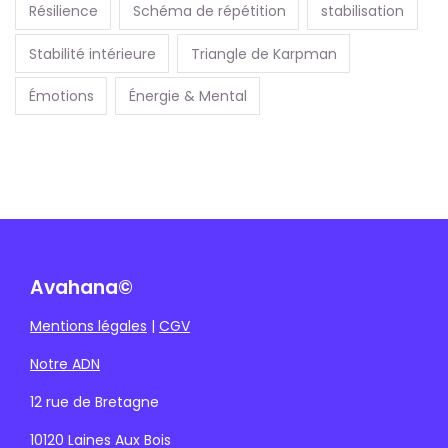
Résilience
Schéma de répétition
stabilisation
Stabilité intérieure
Triangle de Karpman
Émotions
Énergie & Mental
Avahana©
Mentions légales
|
CGV
Notre ADN
12 rue de Bretagne
10120 Laines Aux Bois