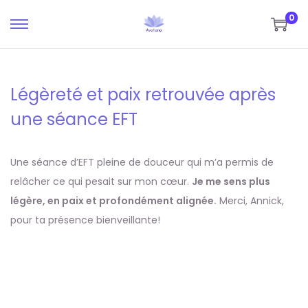
0
P
P
a
a
s
s
Légèreté et paix retrouvée après
s
s
e
e
une séance EFT
r
r
à
a
Une séance d’EFT pleine de douceur qui m’a permis de
l
u
relâcher ce qui pesait sur mon cœur.
Je me sens plus
a
c
légère, en paix et profondément alignée.
Merci, Annick,
n
o
pour ta présence bienveillante!
a
n
v
t
i
e
g
n
a
u