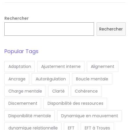
t
i
Rechercher
o
Rechercher
n
Popular Tags
Adaptation
Ajustement interne
Alignement
Ancrage
Autorégulation
Boucle mentale
Charge mentale
Clarté
Cohérence
Discernement
Disponibilité des ressources
Disponibilité mentale
Dynamique en mouvement
dynamique relationnelle
EFT
EFT à Troyes