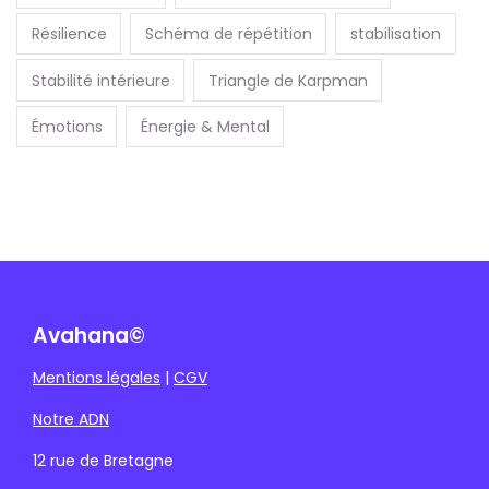
Résilience
Schéma de répétition
stabilisation
Stabilité intérieure
Triangle de Karpman
Émotions
Énergie & Mental
Avahana©
Mentions légales
|
CGV
Notre ADN
12 rue de Bretagne