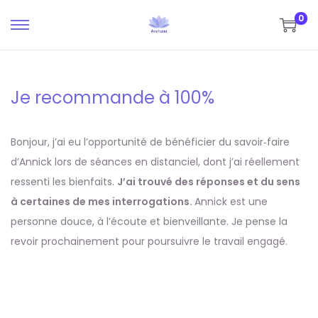
0
P
P
a
a
s
s
Je recommande à 100%
s
s
e
e
r
r
Bonjour, j’ai eu l’opportunité de bénéficier du savoir‑faire
à
a
d’Annick lors de séances en distanciel, dont j’ai réellement
l
u
ressenti les bienfaits.
J’ai trouvé des réponses et du sens
a
c
à certaines de mes interrogations.
Annick est une
n
o
personne douce, à l’écoute et bienveillante. Je pense la
a
n
revoir prochainement pour poursuivre le travail engagé.
v
t
i
e
g
n
a
u