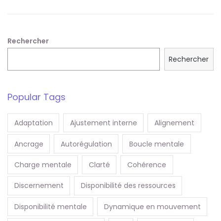
t
i
o
Rechercher
n
Rechercher
Popular Tags
Adaptation
Ajustement interne
Alignement
Ancrage
Autorégulation
Boucle mentale
Charge mentale
Clarté
Cohérence
Discernement
Disponibilité des ressources
Disponibilité mentale
Dynamique en mouvement